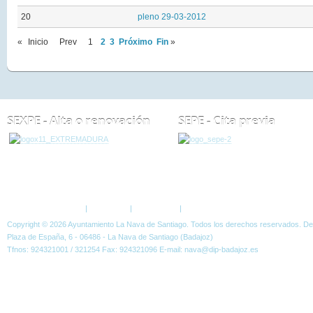
20
pleno 29-03-2012
«
Inicio
Prev
1
2
3
Próximo
Fin
»
SEXPE - Alta o renovación
SEPE - Cita previa
ESTÁ AQUÍ:
NOTICIAS
PLENOS
Política de Privacidad
|
Aviso Legal
|
Accesibilidad
|
Normas W3C
Copyright © 2026 Ayuntamiento La Nava de Santiago. Todos los derechos reservados. D
Plaza de España, 6 - 06486 - La Nava de Santiago (Badajoz)
Tfnos: 924321001 / 321254 Fax: 924321096 E-mail: nava@dip-badajoz.es