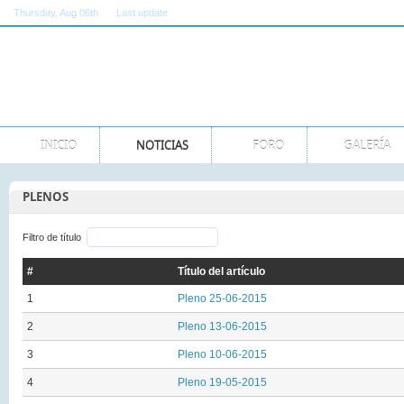
Thursday
, Aug 06th
Last update
11:00:00 AM GMT
INICIO
NOTICIAS
FORO
GALERÍA
PLENOS
Filtro de título
#
Título del artículo
1
Pleno 25-06-2015
2
Pleno 13-06-2015
3
Pleno 10-06-2015
4
Pleno 19-05-2015