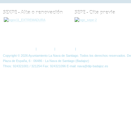
SEXPE - Alta o renovación
SEPE - Cita previa
ESTÁ AQUÍ:
GALERÍA
Política de Privacidad
|
Aviso Legal
|
Accesibilidad
|
Normas W3C
Copyright © 2026 Ayuntamiento La Nava de Santiago. Todos los derechos reservados. D
Plaza de España, 6 - 06486 - La Nava de Santiago (Badajoz)
Tfnos: 924321001 / 321254 Fax: 924321096 E-mail: nava@dip-badajoz.es