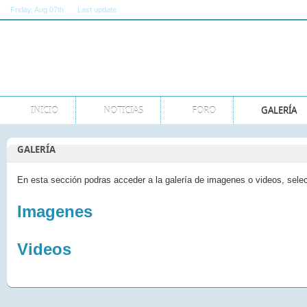
Friday
, Aug 07th
Last update
11:00:00 AM GMT
INICIO
NOTICIAS
FORO
GALERÍA
GALERÍA
En esta sección podras acceder a la galería de imagenes o videos, sele
Imagenes
Videos