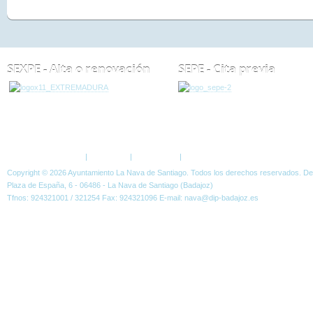
SEXPE - Alta o renovación
SEPE - Cita previa
ESTÁ AQUÍ:
HOME
Política de Privacidad
|
Aviso Legal
|
Accesibilidad
|
Normas W3C
Copyright © 2026 Ayuntamiento La Nava de Santiago. Todos los derechos reservados. D
Plaza de España, 6 - 06486 - La Nava de Santiago (Badajoz)
Tfnos: 924321001 / 321254 Fax: 924321096 E-mail: nava@dip-badajoz.es