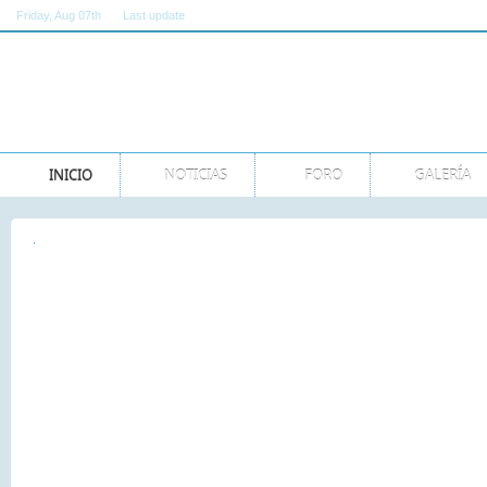
Friday
, Aug 07th
Last update
11:00:00 AM GMT
INICIO
NOTICIAS
FORO
GALERÍA