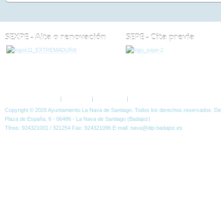
SEXPE - Alta o renovación
SEPE - Cita previa
ESTÁ AQUÍ:
POLÍTICA DE PRIVACIDAD
Política de Privacidad
|
Aviso Legal
|
Accesibilidad
|
Normas W3C
Copyright © 2026 Ayuntamiento La Nava de Santiago. Todos los derechos reservados. D
Plaza de España, 6 - 06486 - La Nava de Santiago (Badajoz)
Tfnos: 924321001 / 321254 Fax: 924321096 E-mail: nava@dip-badajoz.es