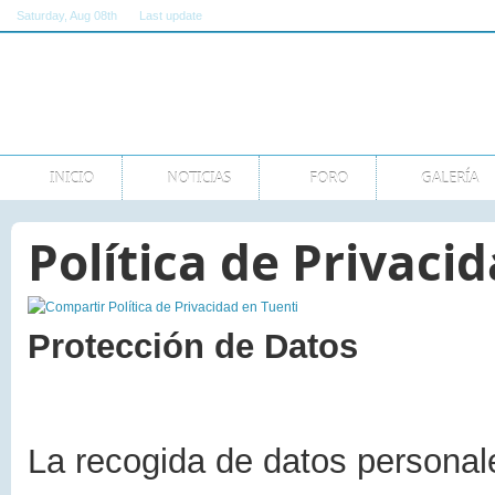
Saturday
, Aug 08th
Last update
11:00:00 AM GMT
INICIO
NOTICIAS
FORO
GALERÍA
Política de Privaci
Protección de Datos
La recogida de datos personale