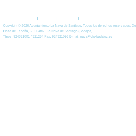
ESTÁ AQUÍ:
NOTICIAS
PLENOS
PLENO 19-05-2015
Política de Privacidad
|
Aviso Legal
|
Accesibilidad
|
Normas W3C
Copyright © 2026 Ayuntamiento La Nava de Santiago. Todos los derechos reservados. D
Plaza de España, 6 - 06486 - La Nava de Santiago (Badajoz)
Tfnos: 924321001 / 321254 Fax: 924321096 E-mail: nava@dip-badajoz.es