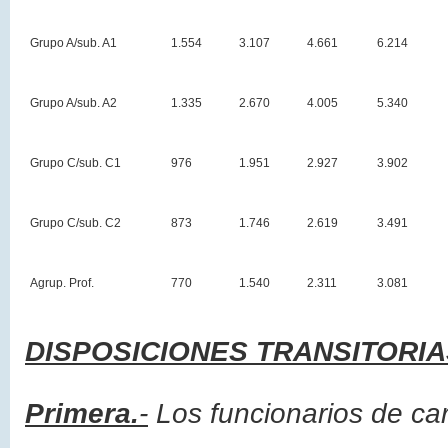
Grupo A/sub. A1
1.554
3.107
4.661
6.214
Grupo A/sub. A2
1.335
2.670
4.005
5.340
Grupo C/sub. C1
976
1.951
2.927
3.902
Grupo C/sub. C2
873
1.746
2.619
3.491
Agrup. Prof.
770
1.540
2.311
3.081
DISPOSICIONES TRANSITORIA
Primera.
-
Los funcionarios de carr