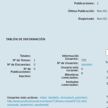
Publicaciones:
1
Última Publicación:
Nov-03-
Registrado:
Nov-02-
TABLÓN DE INFORMACIÓN
Totales:
Información
Usuarios:
Nº de Temas:
1
725
L
Nº de Usuarios:
Nº de Encuestas:
0
startakls
Usuario más
Nº de
0
0
reciente:
Publicaciones:
T
8
Miembros
Inactivo:
conectados:
N
Invitados
B
conectados:
N
Usuarios más activos:
mikel,
startakls,
dromalast,
palonikol,
http://www.probusinesstv.ru/chanel718/new-chanel5732.html,
N
rasutralk,
okatornist,
sandrewikt