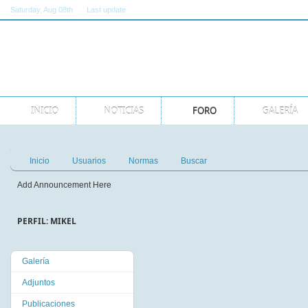
Saturday
, Aug 08th
Last update
11:00:00 AM GMT
INICIO
NOTICIAS
FORO
GALERÍA
Inicio
Usuarios
Normas
Buscar
Add Announcement Here
PERFIL: MIKEL
Galería
Adjuntos
Publicaciones