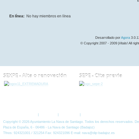
B
En línea:
No hay miembros en línea
Desarrollado por
Agora
3.0.1
© Copyright 2007 - 2009 jVitals! All rig
SEXPE - Alta o renovación
SEPE - Cita previa
ESTÁ AQUÍ:
FORO
Política de Privacidad
|
Aviso Legal
|
Accesibilidad
|
Normas W3C
Copyright © 2026 Ayuntamiento La Nava de Santiago. Todos los derechos reservados. D
Plaza de España, 6 - 06486 - La Nava de Santiago (Badajoz)
Tfnos: 924321001 / 321254 Fax: 924321096 E-mail: nava@dip-badajoz.es