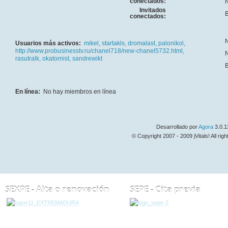
conectados:
N
Invitados
B
conectados:
N
Usuarios más activos:
mikel,
startakls,
dromalast,
palonikol,
http://www.probusinesstv.ru/chanel718/new-chanel5732.html,
N
rasutralk,
okatornist,
sandrewikt
B
En línea:
No hay miembros en línea
Desarrollado por
Agora
3.0.1
© Copyright 2007 - 2009 jVitals! All rig
SEXPE - Alta o renovación
SEPE - Cita previa