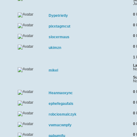
Su
Ju
0
Dypetrietly
0
pixxtagmcut
0
slocermaus
0
ukimzn
1
La
No
mikel
Su
No
0
Heannaoxync
0
ephefegaufals
0
robciosmalczyk
0
vwmacwnpfy
0
pabumtfu