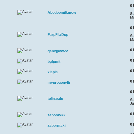
0
Abodoomilkmow
Su
Ma
0
FarpFilaDup
Su
Ma
0
qanlqpvwvv
0
bgfpmit
0
xispis
0
myprogonvltr
0
tolinasde
Su
Ju
0
zaboravkk
0
zabormaki