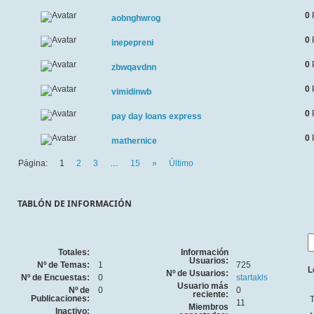
0
aobnghwrog
0
inepepreni
0
zbwqavdnn
0
vimidinwb
0
pay day loans express
0
mathernice
Página:
1
2
3
…
15
»
Último
TABLÓN DE INFORMACIÓN
Totales:
Información
Usuarios:
Nº de Temas:
1
725
L
Nº de Usuarios:
Nº de Encuestas:
0
startakls
Usuario más
Nº de
0
0
reciente:
Publicaciones:
T
11
Miembros
Inactivo: