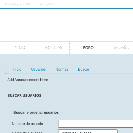
Thursday
, Aug 06th
Last update
11:00:00 AM GMT
INICIO
NOTICIAS
FORO
GALERÍA
Inicio
Usuarios
Normas
Buscar
Add Announcement Here
BUSCAR USUARIOS
Buscar y ordenar usuarios
Nombre de usuario