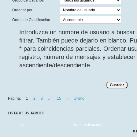
Grupo de Usuarios
Ordenar por
Orden de Clasificación
Introduzca un nombre de usuario a buscar 
filtrar. También puede dejarlo en blanco. 
* para coincidencias parciales. Ordenar us
registro, número de mensajes y establecer 
ascendiente/descendiente.
Página:
1
2
3
…
15
»
Último
LISTA DE USUARIOS
Avatar
Nombre de usuario
0