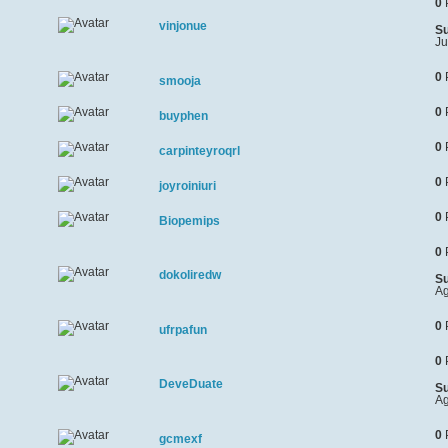
0
vinjonue
Su
Ju
0
smooja
0
buyphen
0
carpinteyroqrl
0
joyroiniuri
0
Biopemips
0
dokoliredw
Su
Ag
0
ufrpafun
0
DeveDuate
Su
Ag
0
gcmexf