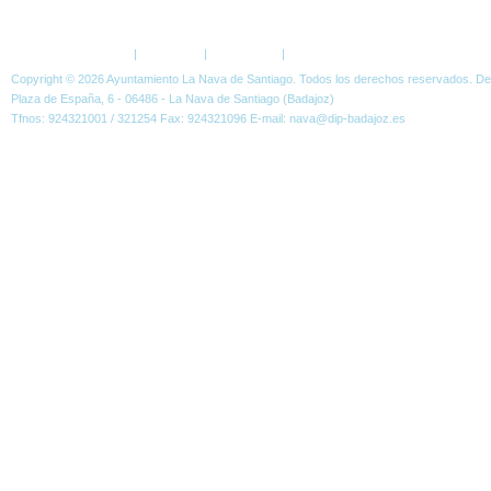
ESTÁ AQUÍ:
FORO
LISTA DE USUARIOS
Política de Privacidad
|
Aviso Legal
|
Accesibilidad
|
Normas W3C
Copyright © 2026 Ayuntamiento La Nava de Santiago. Todos los derechos reservados. D
Plaza de España, 6 - 06486 - La Nava de Santiago (Badajoz)
Tfnos: 924321001 / 321254 Fax: 924321096 E-mail: nava@dip-badajoz.es