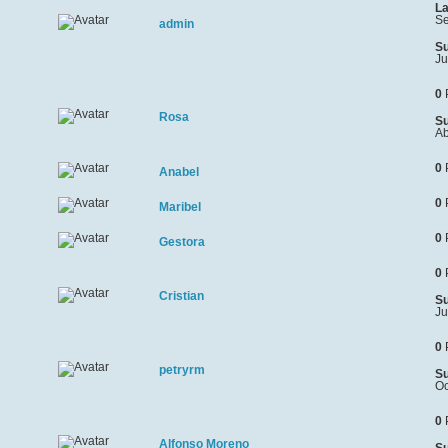
La
Se
admin
Su
Ju
0
Rosa
Su
Ab
0
Anabel
0
Maribel
0
Gestora
0
Cristian
Su
Ju
0
petryrm
Su
Oc
0
Alfonso Moreno