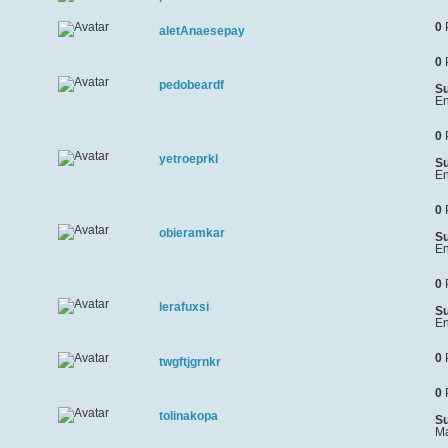
0
aletAnaesepay
0
pedobeardf
Su
En
0
yetroeprkl
Su
En
0
obieramkar
Su
En
0
lerafuxsi
Su
En
0
twgftjgrnkr
0
tolinakopa
Su
Ma