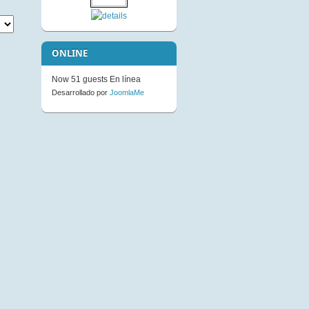
Not Available to Guests
ONLINE
Now 51 guests En línea
Desarrollado por
JoomlaMe