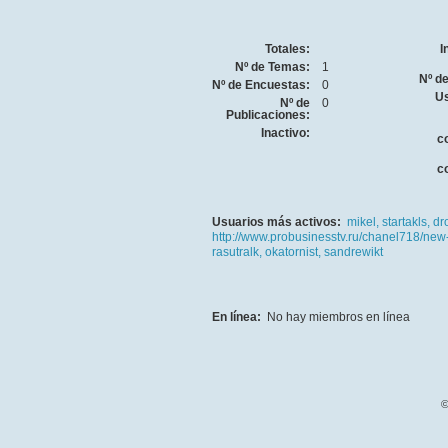
Totales:
I
Nº de Temas:
1
Nº d
Nº de Encuestas:
0
Us
Nº de
0
Publicaciones:
Inactivo:
c
c
Usuarios más activos:
mikel,
startakls,
dr
http://www.probusinesstv.ru/chanel718/new
rasutralk,
okatornist,
sandrewikt
En línea:
No hay miembros en línea
©