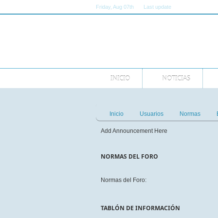
Friday
, Aug 07th
Last update
11:00:00 AM GMT
INICIO
NOTICIAS
Inicio
Usuarios
Normas
Add Announcement Here
NORMAS DEL FORO
Normas del Foro:
TABLÓN DE INFORMACIÓN