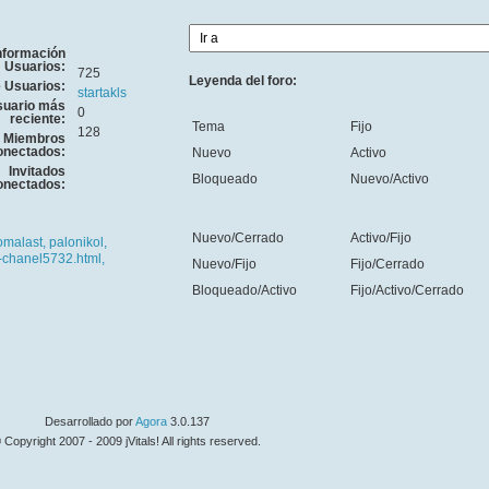
nformación
Usuarios:
725
Leyenda del foro:
e Usuarios:
startakls
uario más
0
reciente:
Tema
Fijo
128
Miembros
onectados:
Nuevo
Activo
Invitados
Bloqueado
Nuevo/Activo
onectados:
Nuevo/Cerrado
Activo/Fijo
omalast,
palonikol,
-chanel5732.html,
Nuevo/Fijo
Fijo/Cerrado
Bloqueado/Activo
Fijo/Activo/Cerrado
Desarrollado por
Agora
3.0.137
 Copyright 2007 - 2009 jVitals! All rights reserved.