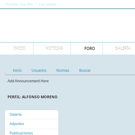
Thursday
, Aug 06th
Last update
11:00:00 AM GMT
INICIO
NOTICIAS
FORO
GALERÍA
Inicio
Usuarios
Normas
Buscar
Add Announcement Here
PERFIL: ALFONSO MORENO
Galería
Adjuntos
Publicaciones