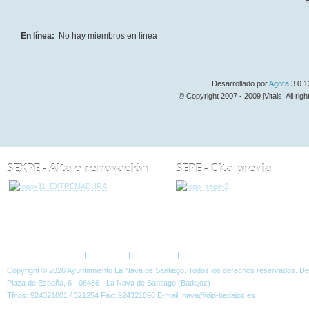
B
En línea:
No hay miembros en línea
Desarrollado por
Agora
3.0.1
© Copyright 2007 - 2009 jVitals! All rig
SEXPE - Alta o renovación
SEPE - Cita previa
ESTÁ AQUÍ:
FORO
Política de Privacidad
|
Aviso Legal
|
Accesibilidad
|
Normas W3C
Copyright © 2026 Ayuntamiento La Nava de Santiago. Todos los derechos reservados. D
Plaza de España, 6 - 06486 - La Nava de Santiago (Badajoz)
Tfnos: 924321001 / 321254 Fax: 924321096 E-mail: nava@dip-badajoz.es