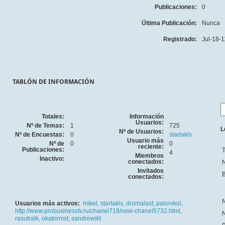
Publicaciones:
0
Última Publicación:
Nunca
Registrado:
Jul-18-1
TABLÓN DE INFORMACIÓN
Totales:
Información
Usuarios:
Nº de Temas:
1
725
L
Nº de Usuarios:
Nº de Encuestas:
0
startakls
Usuario más
Nº de
0
0
reciente:
Publicaciones:
T
4
Miembros
Inactivo:
conectados:
N
Invitados
B
conectados:
N
Usuarios más activos:
mikel,
startakls,
dromalast,
palonikol,
http://www.probusinesstv.ru/chanel718/new-chanel5732.html,
N
rasutralk,
okatornist,
sandrewikt