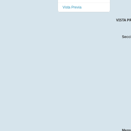
Vista Previa
VISTA P
Secc
Mens