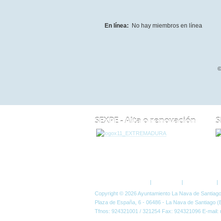
En línea:
No hay miembros en línea
©
SEXPE - Alta o renovación
S
ESTÁ AQUÍ:
FORO
Política de Privacidad
|
Aviso Legal
|
Accesibilidad
|
Copyright © 2026 Ayuntamiento La Nava de Santiag
Plaza de España, 6 - 06486 - La Nava de Santiago (
Tfnos: 924321001 / 321254 Fax: 924321096 E-mail: