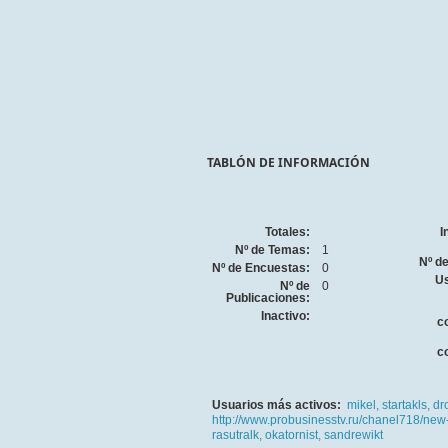
TABLÓN DE INFORMACIÓN
Totales:
I
Nº de Temas:
1
Nº d
Nº de Encuestas:
0
Us
Nº de
0
Publicaciones:
Inactivo:
c
c
Usuarios más activos:
mikel,
startakls,
dr
http://www.probusinesstv.ru/chanel718/new
rasutralk,
okatornist,
sandrewikt