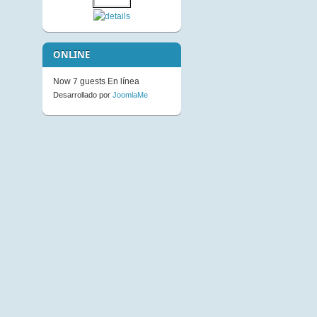
Not Available to Guests
ONLINE
Now 7 guests En línea
Desarrollado por
JoomlaMe