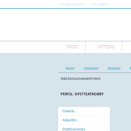
Thursday
, Aug 06th
Last update
11:00:00 AM 
INICIO
NOTICIAS
Inicio
Usuarios
Normas
Add Announcement Here
PERFIL: OPITTEATROBBY
Galería
Adjuntos
Publicaciones