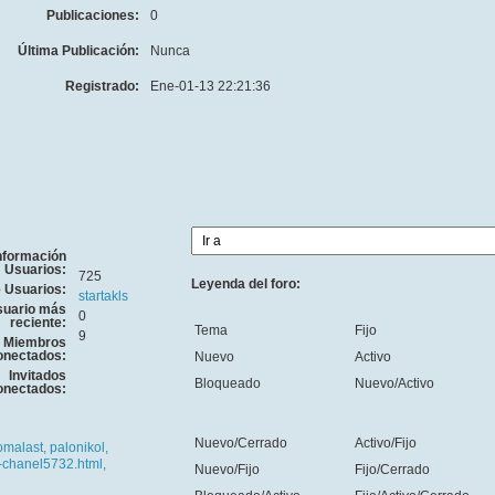
Publicaciones:
0
Última Publicación:
Nunca
Registrado:
Ene-01-13 22:21:36
nformación
Usuarios:
725
Leyenda del foro:
e Usuarios:
startakls
uario más
0
reciente:
Tema
Fijo
9
Miembros
onectados:
Nuevo
Activo
Invitados
Bloqueado
Nuevo/Activo
onectados:
Nuevo/Cerrado
Activo/Fijo
omalast,
palonikol,
-chanel5732.html,
Nuevo/Fijo
Fijo/Cerrado