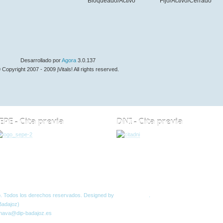
Bloqueado/Activo
Fijo/Activo/Cerrado
Desarrollado por
Agora
3.0.137
 Copyright 2007 - 2009 jVitals! All rights reserved.
EPE - Cita previa
DNI - Cita previa
Normas W3C
o. Todos los derechos reservados. Designed by
JoomlArt.com
.
Badajoz)
 nava@dip-badajoz.es