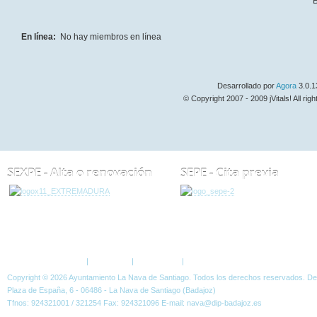
B
En línea:
No hay miembros en línea
Desarrollado por
Agora
3.0.1
© Copyright 2007 - 2009 jVitals! All rig
SEXPE - Alta o renovación
SEPE - Cita previa
ESTÁ AQUÍ:
FORO
Política de Privacidad
|
Aviso Legal
|
Accesibilidad
|
Normas W3C
Copyright © 2026 Ayuntamiento La Nava de Santiago. Todos los derechos reservados. D
Plaza de España, 6 - 06486 - La Nava de Santiago (Badajoz)
Tfnos: 924321001 / 321254 Fax: 924321096 E-mail: nava@dip-badajoz.es