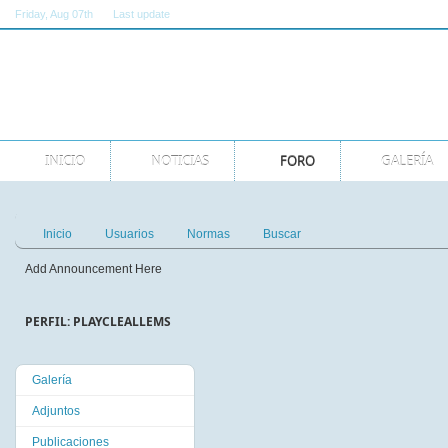
Friday
, Aug 07th
Last update
11:00:00 AM GMT
INICIO
NOTICIAS
FORO
GALERÍA
Inicio
Usuarios
Normas
Buscar
Add Announcement Here
PERFIL: PLAYCLEALLEMS
Galería
Adjuntos
Publicaciones