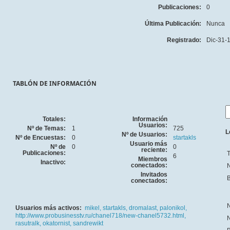
Publicaciones:
0
Última Publicación:
Nunca
Registrado:
Dic-31-
TABLÓN DE INFORMACIÓN
Totales:
Información
Usuarios:
Nº de Temas:
1
725
L
Nº de Usuarios:
Nº de Encuestas:
0
startakls
Usuario más
Nº de
0
0
reciente:
Publicaciones:
T
6
Miembros
Inactivo:
conectados:
N
Invitados
B
conectados:
N
Usuarios más activos:
mikel,
startakls,
dromalast,
palonikol,
http://www.probusinesstv.ru/chanel718/new-chanel5732.html,
N
rasutralk,
okatornist,
sandrewikt