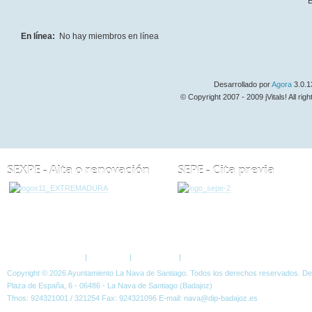
B
En línea:
No hay miembros en línea
Desarrollado por
Agora
3.0.1
© Copyright 2007 - 2009 jVitals! All rig
SEXPE - Alta o renovación
SEPE - Cita previa
ESTÁ AQUÍ:
FORO
Política de Privacidad
|
Aviso Legal
|
Accesibilidad
|
Normas W3C
Copyright © 2026 Ayuntamiento La Nava de Santiago. Todos los derechos reservados. D
Plaza de España, 6 - 06486 - La Nava de Santiago (Badajoz)
Tfnos: 924321001 / 321254 Fax: 924321096 E-mail: nava@dip-badajoz.es