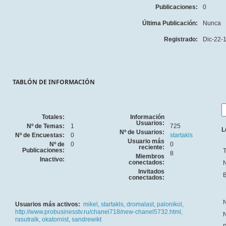
Publicaciones:
0
Última Publicación:
Nunca
Registrado:
Dic-22-
TABLÓN DE INFORMACIÓN
Totales:
Información
Usuarios:
Nº de Temas:
1
725
L
Nº de Usuarios:
Nº de Encuestas:
0
startakls
Usuario más
Nº de
0
0
reciente:
Publicaciones:
T
8
Miembros
Inactivo:
conectados:
N
Invitados
B
conectados:
N
Usuarios más activos:
mikel,
startakls,
dromalast,
palonikol,
http://www.probusinesstv.ru/chanel718/new-chanel5732.html,
N
rasutralk,
okatornist,
sandrewikt