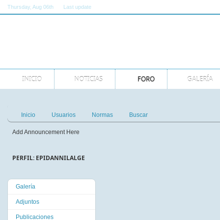
Thursday
, Aug 06th
Last update
11:00:00 AM GMT
INICIO
NOTICIAS
FORO
GALERÍA
Inicio
Usuarios
Normas
Buscar
Add Announcement Here
PERFIL: EPIDANNILALGE
Galería
Adjuntos
Publicaciones