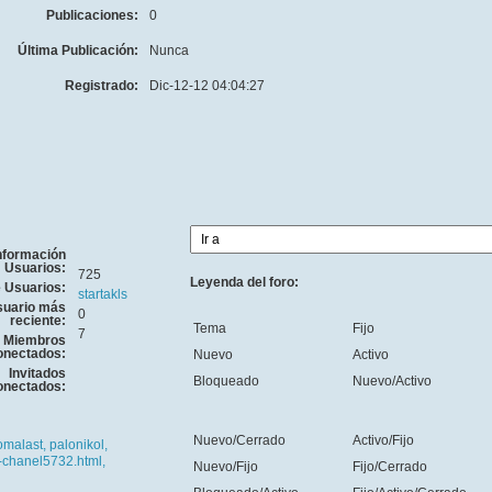
Publicaciones:
0
Última Publicación:
Nunca
Registrado:
Dic-12-12 04:04:27
nformación
Usuarios:
725
Leyenda del foro:
e Usuarios:
startakls
uario más
0
reciente:
Tema
Fijo
7
Miembros
onectados:
Nuevo
Activo
Invitados
Bloqueado
Nuevo/Activo
onectados:
Nuevo/Cerrado
Activo/Fijo
omalast,
palonikol,
-chanel5732.html,
Nuevo/Fijo
Fijo/Cerrado