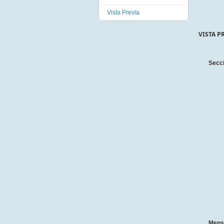
Vista Previa
VISTA P
Secc
Mens