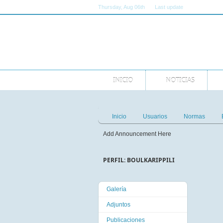
Thursday
, Aug 06th
Last update
11:00:00 AM 
INICIO
NOTICIAS
Inicio
Usuarios
Normas
Add Announcement Here
PERFIL: BOULKARIPPILI
Galería
Adjuntos
Publicaciones