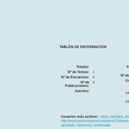
TABLÓN DE INFORMACIÓN
Totales:
I
Nº de Temas:
1
Nº d
Nº de Encuestas:
0
Us
Nº de
0
Publicaciones:
Inactivo:
c
c
Usuarios más activos:
mikel,
startakls,
dr
http://www.probusinesstv.ru/chanel718/new
rasutralk,
okatornist,
sandrewikt