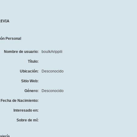
REVIA
ión Personal
Nombre de usuario:
boulkArippili
Título:
Ubicación:
Desconocido
Sitio Web:
Género:
Desconocido
Fecha de Nacimiento:
Interesado en:
Sobre de mí:
ajería