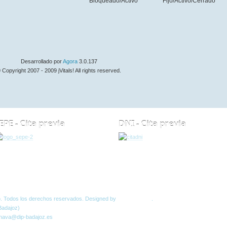
Bloqueado/Activo
Fijo/Activo/Cerrado
Desarrollado por
Agora
3.0.137
 Copyright 2007 - 2009 jVitals! All rights reserved.
EPE - Cita previa
DNI - Cita previa
Normas W3C
o. Todos los derechos reservados. Designed by
JoomlArt.com
.
Badajoz)
 nava@dip-badajoz.es