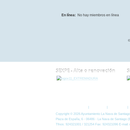
En línea:
No hay miembros en línea
©
SEXPE - Alta o renovación
S
ESTÁ AQUÍ:
FORO
Política de Privacidad
|
Aviso Legal
|
Accesibilidad
|
Copyright © 2026 Ayuntamiento La Nava de Santiag
Plaza de España, 6 - 06486 - La Nava de Santiago (
Tfnos: 924321001 / 321254 Fax: 924321096 E-mail: