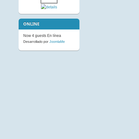
Not Available to Guests
ONLINE
Now 4 guests En línea
Desarrollado por
JoomlaMe