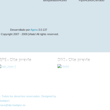
Bloqueado/Activo
Fijo/Activo/Cerrado
Desarrollado por
Agora
3.0.137
 Copyright 2007 - 2009 jVitals! All rights reserved.
EPE - Cita previa
DNI - Cita previa
Normas W3C
o. Todos los derechos reservados. Designed by
JoomlArt.com
.
Badajoz)
 nava@dip-badajoz.es