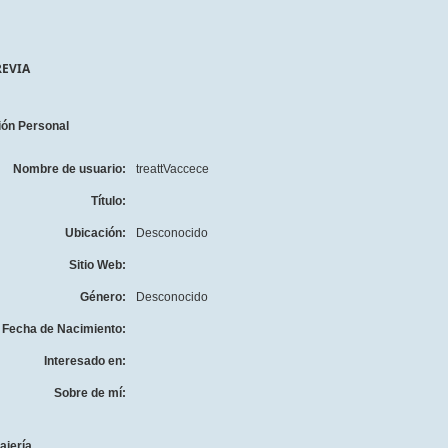
REVIA
ión Personal
Nombre de usuario:
treattVaccece
Título:
Ubicación:
Desconocido
Sitio Web:
Género:
Desconocido
Fecha de Nacimiento:
Interesado en:
Sobre de mí:
ajería