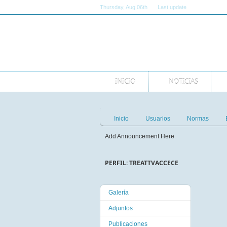
Thursday
, Aug 06th
Last update
11:00:00 AM 
INICIO
NOTICIAS
Inicio
Usuarios
Normas
Add Announcement Here
PERFIL: TREATTVACCECE
Galería
Adjuntos
Publicaciones