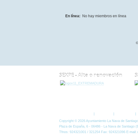
En línea:
No hay miembros en línea
©
SEXPE - Alta o renovación
S
ESTÁ AQUÍ:
FORO
Política de Privacidad
|
Aviso Legal
|
Accesibilidad
|
Copyright © 2026 Ayuntamiento La Nava de Santiag
Plaza de España, 6 - 06486 - La Nava de Santiago (
Tfnos: 924321001 / 321254 Fax: 924321096 E-mail: