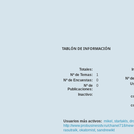
TABLÓN DE INFORMACIÓN
Totales:
I
Nº de Temas:
1
Nº d
Nº de Encuestas:
0
Us
Nº de
0
Publicaciones:
Inactivo:
c
c
Usuarios más activos:
mikel,
startakls,
dr
http://www.probusinesstv.ru/chanel718/new
rasutralk,
okatornist,
sandrewikt