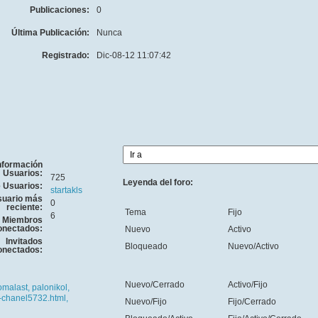
Publicaciones:
0
Última Publicación:
Nunca
Registrado:
Dic-08-12 11:07:42
nformación
Usuarios:
725
Leyenda del foro:
e Usuarios:
startakls
uario más
0
reciente:
Tema
Fijo
6
Miembros
onectados:
Nuevo
Activo
Invitados
Bloqueado
Nuevo/Activo
onectados:
Nuevo/Cerrado
Activo/Fijo
omalast,
palonikol,
-chanel5732.html,
Nuevo/Fijo
Fijo/Cerrado