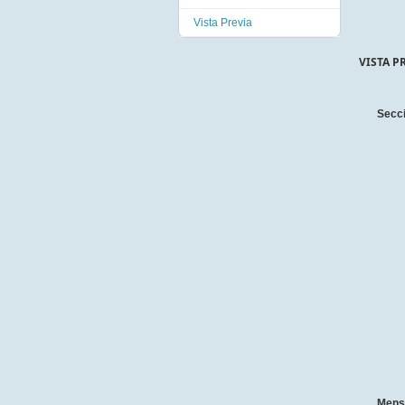
Vista Previa
VISTA P
Secc
Mens