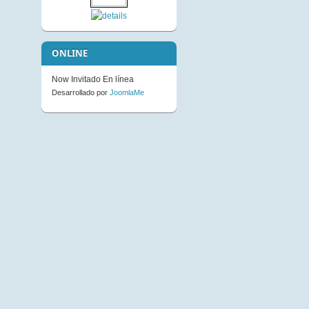
Not Available to Guests
ONLINE
Now Invitado En línea
Desarrollado por
JoomlaMe