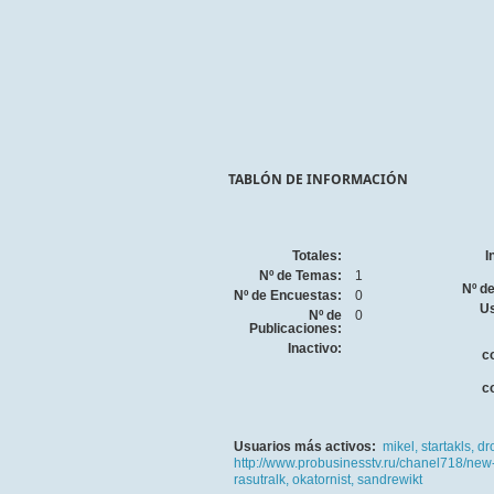
TABLÓN DE INFORMACIÓN
Totales:
I
Nº de Temas:
1
Nº d
Nº de Encuestas:
0
Us
Nº de
0
Publicaciones:
Inactivo:
c
c
Usuarios más activos:
mikel,
startakls,
dr
http://www.probusinesstv.ru/chanel718/new
rasutralk,
okatornist,
sandrewikt