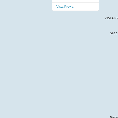
Vista Previa
VISTA P
Secc
Mens