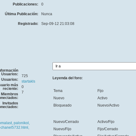
Publicaciones:
0
Última Publicación:
Nunca
Registrado:
Sep-09-12 21:03:08
nformación
Usuarios:
725
Leyenda del foro:
e Usuarios:
startakls
uario más
0
reciente:
Tema
Fijo
7
Miembros
onectados:
Nuevo
Activo
Invitados
Bloqueado
Nuevo/Activo
onectados:
Nuevo/Cerrado
Activo/Fijo
omalast,
palonikol,
-chanel5732.html,
Nuevo/Fijo
Fijo/Cerrado