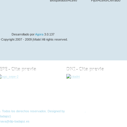
Bloqueado/Activo
Fijo/Activo/Cerrado
Desarrollado por
Agora
3.0.137
 Copyright 2007 - 2009 jVitals! All rights reserved.
EPE - Cita previa
DNI - Cita previa
Normas W3C
o. Todos los derechos reservados. Designed by
JoomlArt.com
.
Badajoz)
 nava@dip-badajoz.es