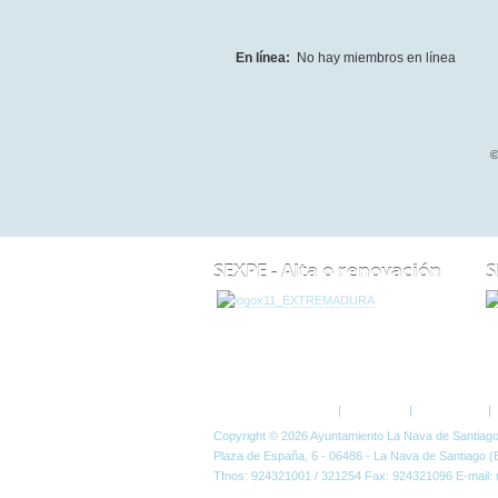
En línea:
No hay miembros en línea
©
SEXPE - Alta o renovación
S
ESTÁ AQUÍ:
FORO
Política de Privacidad
|
Aviso Legal
|
Accesibilidad
|
Copyright © 2026 Ayuntamiento La Nava de Santiag
Plaza de España, 6 - 06486 - La Nava de Santiago (
Tfnos: 924321001 / 321254 Fax: 924321096 E-mail: