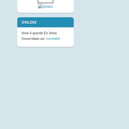
Not Available to Guests
ONLINE
Now 4 guests En línea
Desarrollado por
JoomlaMe