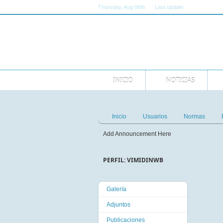
Thursday
, Aug 06th
Last update
11:00:00 AM 
INICIO
NOTICIAS
Inicio
Usuarios
Normas
Add Announcement Here
PERFIL: VIMIDINWB
Galería
Adjuntos
Publicaciones