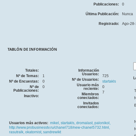
Publicaciones:
0
Última Publicación:
Nunca
Registrado:
Ago-28-
TABLÓN DE INFORMACIÓN
Totales:
Información
Usuarios:
Nº de Temas:
1
725
L
Nº de Usuarios:
Nº de Encuestas:
0
startakls
Usuario más
Nº de
0
0
reciente:
Publicaciones:
T
7
Miembros
Inactivo:
conectados:
N
Invitados
B
conectados:
N
Usuarios más activos:
mikel,
startakls,
dromalast,
palonikol,
http://www.probusinesstv.ru/chanel718/new-chanel5732.html,
N
rasutralk,
okatornist,
sandrewikt