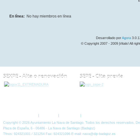
B
En línea:
No hay miembros en línea
Desarrollado por
Agora
3.0.1
© Copyright 2007 - 2009 jVitals! All rig
SEXPE - Alta o renovación
SEPE - Cita previa
ESTÁ AQUÍ:
FORO
Política de Privacidad
|
Aviso Legal
|
Accesibilidad
|
Normas W3C
Copyright © 2026 Ayuntamiento La Nava de Santiago. Todos los derechos reservados. D
Plaza de España, 6 - 06486 - La Nava de Santiago (Badajoz)
Tfnos: 924321001 / 321254 Fax: 924321096 E-mail: nava@dip-badajoz.es