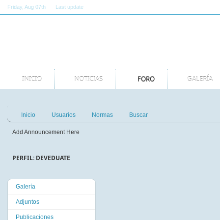
Friday
, Aug 07th
Last update
11:00:00 AM GMT
INICIO
NOTICIAS
FORO
GALERÍA
Inicio
Usuarios
Normas
Buscar
Add Announcement Here
PERFIL: DEVEDUATE
Galería
Adjuntos
Publicaciones