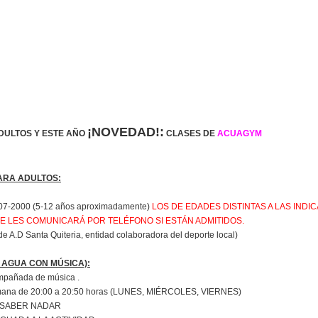
¡NOVEDAD!:
DULTOS Y ESTE AÑO
CLASES DE
ACUAGYM
ARA ADULTOS:
2007-2000 (5-12 años aproximadamente)
LOS DE EDADES DISTINTAS A LAS IND
SE LES COMUNICARÁ POR TELÉFONO SI ESTÁN ADMITIDOS.
e A.D Santa Quiteria, entidad colaboradora del deporte local)
 AGUA CON MÚSICA):
ompañada de música .
emana de 20:00 a 20:50 horas (LUNES,
MIÉRCOLES
, VIERNES)
E SABER NADAR