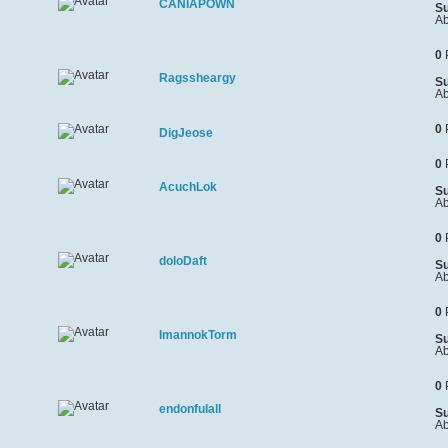
CANIAPOWN
Su
Ab
0
Ragssheargy
Su
Ab
0
DigJeose
0
AcuchLok
Su
Ab
0
doloDaft
Su
Ab
0
ImannokTorm
Su
Ab
0
endonfulall
Su
Ab