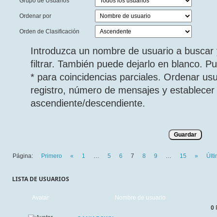
Grupo de Usuarios
Ordenar por
Orden de Clasificación
Introduzca un nombre de usuario a buscar 
filtrar. También puede dejarlo en blanco. 
* para coincidencias parciales. Ordenar us
registro, número de mensajes y establecer 
ascendiente/descendiente.
Página:
Primero
«
1
…
5
6
7
8
9
…
15
»
Últ
LISTA DE USUARIOS
Avatar
Nombre de usuario
0