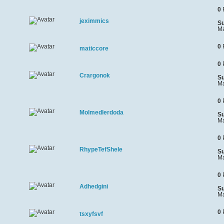
0
jeximmics
Su
Ma
0
maticcore
0
Crargonok
Su
Ma
0
Molmedlerdoda
Su
Ma
0
RhypeTefShele
Su
Ma
0
Adhedgini
Su
Ma
0
tsxyfsvf