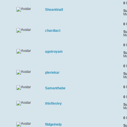
0
Sheantinall
Su
Ma
0
chardiact
Su
Ma
0
agotroyam
Su
Ma
0
pleriekar
Su
Ma
0
Samanthabe
0
thisfiesivy
Su
Ma
0
flidgeinelp
Su