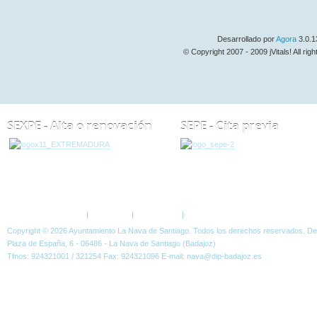
Desarrollado por
Agora
3.0.1
© Copyright 2007 - 2009 jVitals! All rig
SEXPE - Alta o renovación
SEPE - Cita previa
ESTÁ AQUÍ:
FORO
LISTA DE USUARIOS
Política de Privacidad
|
Aviso Legal
|
Accesibilidad
|
Normas W3C
Copyright © 2026 Ayuntamiento La Nava de Santiago. Todos los derechos reservados. D
Plaza de España, 6 - 06486 - La Nava de Santiago (Badajoz)
Tfnos: 924321001 / 321254 Fax: 924321096 E-mail: nava@dip-badajoz.es