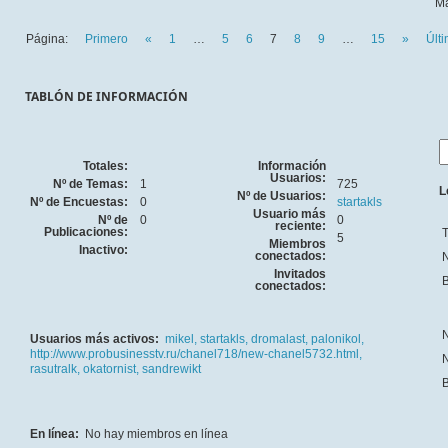
Ma
Página:
Primero
«
1
…
5
6
7
8
9
…
15
»
Últ
TABLÓN DE INFORMACIÓN
Totales:
Información
Usuarios:
Nº de Temas:
1
725
L
Nº de Usuarios:
Nº de Encuestas:
0
startakls
Usuario más
Nº de
0
0
reciente:
Publicaciones:
T
5
Miembros
Inactivo:
conectados:
N
Invitados
B
conectados:
N
Usuarios más activos:
mikel,
startakls,
dromalast,
palonikol,
http://www.probusinesstv.ru/chanel718/new-chanel5732.html,
N
rasutralk,
okatornist,
sandrewikt
B
En línea:
No hay miembros en línea