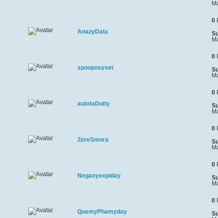
Ma
0
AnazyData
Su
Ma
0
spooposyset
Su
Ma
0
autotaDutty
Su
Ma
0
ZereSmora
Su
Ma
0
Negaxyexpiday
Su
Ma
0
QuemyPhamyday
Su