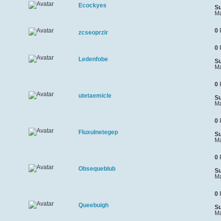
Ecockyes
Su
Ma
0
zcseoprzir
0
Ledenfobe
Su
Ma
0
utetaemicle
Su
Ma
0
Fluxulnetegep
Su
Ma
0
Obsequeblub
Su
Ma
0
Queebuigh
Su
Ma