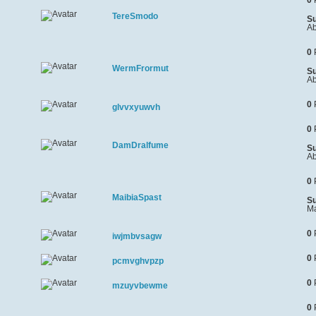
0
TereSmodo
Su
Ab
0
WermFrormut
Su
Ab
0
glvvxyuwvh
0
DamDralfume
Su
Ab
0
MaibiaSpast
Su
Ma
0
iwjmbvsagw
0
pcmvghvpzp
0
mzuyvbewme
0