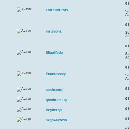
0
FofEruriProfs
Su
Ab
0
insuniona
Su
Ab
0
Sliggilfedo
Su
Ab
0
Enantolodop
Su
Ab
0
cashxcorp
0
qnmbromaqz
0
ricyltnrqh
0
szgpwubvwh