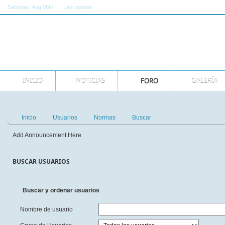
Saturday
, Aug 08th
Last update
11:00:00 AM GMT
INICIO
NOTICIAS
FORO
GALERÍA
Inicio
Usuarios
Normas
Buscar
Add Announcement Here
BUSCAR USUARIOS
Buscar y ordenar usuarios
Nombre de usuario