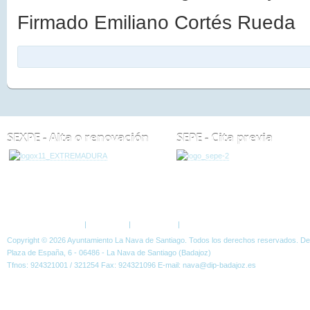
Firmado Emiliano Cortés Rueda
SEXPE - Alta o renovación
SEPE - Cita previa
ESTÁ AQUÍ:
NOTICIAS
EVENTOS
LISTA PROVISIONAL DE ADMITIDOS
Política de Privacidad
|
Aviso Legal
|
Accesibilidad
|
Normas W3C
Copyright © 2026 Ayuntamiento La Nava de Santiago. Todos los derechos reservados. D
Plaza de España, 6 - 06486 - La Nava de Santiago (Badajoz)
Tfnos: 924321001 / 321254 Fax: 924321096 E-mail: nava@dip-badajoz.es