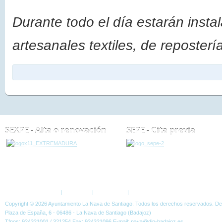
Durante todo el día estarán inst
artesanales textiles, de reposterí
SEXPE - Alta o renovación
SEPE - Cita previa
ESTÁ AQUÍ:
NOTICIAS
EVENTOS
PROGRAMA ACTUACIONES DÍA DE LA
Política de Privacidad
|
Aviso Legal
|
Accesibilidad
|
Normas W3C
Copyright © 2026 Ayuntamiento La Nava de Santiago. Todos los derechos reservados. D
Plaza de España, 6 - 06486 - La Nava de Santiago (Badajoz)
Tfnos: 924321001 / 321254 Fax: 924321096 E-mail: nava@dip-badajoz.es