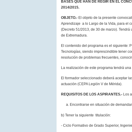
BASES QUE HAN DE REGIR EN EL CON
2014/2015.
OBJETO.-
El objeto de la presente convoca
Aprendizaje a lo Largo de
la Vida
, para el 
(Decreto 51/2013, de 30 de marzo). Tendrá u
de Extremadura.
El contenido del programa es el siguiente:
Tecnologías, siendo imprescindible tener con
resolución de problemas frecuentes, conocim
La realización de este programa tendrá una 
El formador seleccionado deberá aceptar las
actuación (CEPA Legión V de Mérida).
REQUISITOS DE LOS ASPIRANTES.-
Los as
Encontrarse en situación de demandan
b) Tener la siguiente titulación:
- Ciclo Formativo de Grado Superior, Ingenie