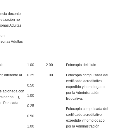
encia docente
etización no
sonas Adultas
 en
rsonas Adultas
al:
1.00
2.00
Fotocopia del título.
, diferente al
0.25
1.00
Fotocopia compulsada del
certificado acreditativo
0.50
expedido y homologado
relacionada con
por la Administración
1.00
minarios….),
Educativa.
va. Por cada
0.25
Fotocopia compulsada del
certificado acreditativo
0.50
expedido y homologado
1.00
por la Administración