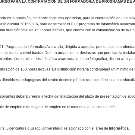
CURSO PARA
LA CONTRATACIÓN
DE
UN FORMADOR/A DE PROGRAMAS DE A
toria es la provisión, mediante concurso-oposición, para la contratación de una p
curso escolar 2015/2016, para desarrollar el P11: programa de informática avanza
na duración total de 150 horas lectivas, que cuenta con la cofinanciación de la C
 P11: Programa de Informática Avanzada, dirigida a aquellas personas que pretend
ocimientos a nivel básico. Deberá proporcionar destrezas que permitan la instalac
ientos básicos de redes, ofimática avanzada, retoque fotográfico, diseño web y re
duración de 150 horas lectivas. La distribución horaria contemplará un mínimo de 
 directrices pedagógicas del centro docente público que coordine la zona educati
pirantes deberán reunir a fecha de finalización del plazo de presentación de solici
te de empleo o de mejora de empleo en el momento de la contratación.
ría, Licenciatura o Grado Universitario, relacionado con el área de
Informática
.