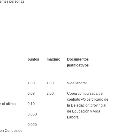
entes personas:
puntos
máximo
Documentos
justificativos
1.00
1.00
Vida laboral
0.08
2.00
Copia compulsada del
contrato y/o certificado de
 al último
0.10
la Delegación provincial
de Educación y Vida
0.050
Laboral.
0.025
 en Centros de