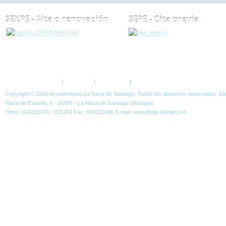
SEXPE - Alta o renovación
SEPE - Cita previa
ESTÁ AQUÍ:
NOTICIAS
CURSOS
CURSO: USO DE DISPOSITIVOS MÓVILE
Política de Privacidad
|
Aviso Legal
|
Accesibilidad
|
Normas W3C
Copyright © 2026 Ayuntamiento La Nava de Santiago. Todos los derechos reservados. D
Plaza de España, 6 - 06486 - La Nava de Santiago (Badajoz)
Tfnos: 924321001 / 321254 Fax: 924321096 E-mail: nava@dip-badajoz.es