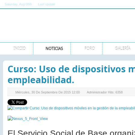
Saturday
, Aug 08th
Last update
11:00:00 AM GMT
INICIO
NOTICIAS
FORO
GALERÍA
Curso: Uso de dispositivos m
empleabilidad.
Miércoles, 30 De Septiembre De 2015 12:00
Administrador
Hits: 6358
El Servicio Social de Base organi