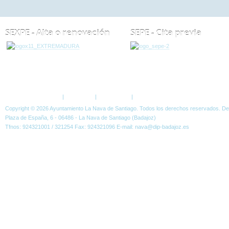
SEXPE - Alta o renovación
SEPE - Cita previa
ESTÁ AQUÍ:
NOTICIAS
CURSOS
TALLER DE PINTURA EN LA NAVA DE S
Política de Privacidad
|
Aviso Legal
|
Accesibilidad
|
Normas W3C
Copyright © 2026 Ayuntamiento La Nava de Santiago. Todos los derechos reservados. D
Plaza de España, 6 - 06486 - La Nava de Santiago (Badajoz)
Tfnos: 924321001 / 321254 Fax: 924321096 E-mail: nava@dip-badajoz.es