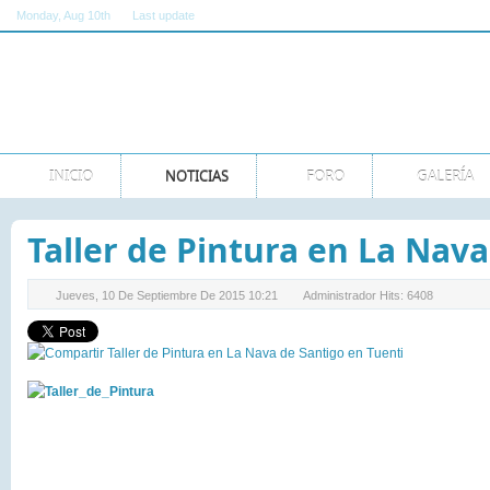
Monday
, Aug 10th
Last update
11:00:00 AM GMT
INICIO
NOTICIAS
FORO
GALERÍA
Taller de Pintura en La Nav
Jueves, 10 De Septiembre De 2015 10:21
Administrador
Hits: 6408