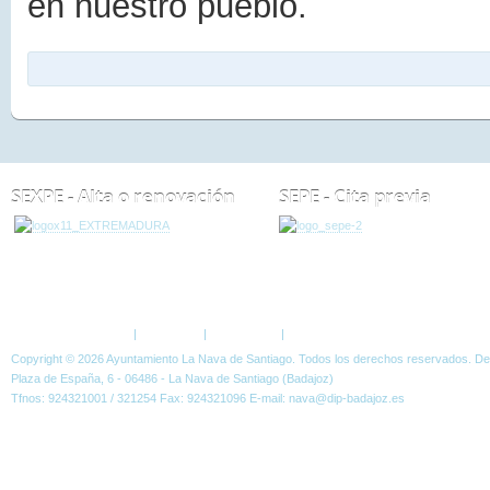
en nuestro pueblo.
SEXPE - Alta o renovación
SEPE - Cita previa
ESTÁ AQUÍ:
NOTICIAS
CURSOS
CURSO DE INGLÉS EN LA NAVA DE SA
Política de Privacidad
|
Aviso Legal
|
Accesibilidad
|
Normas W3C
Copyright © 2026 Ayuntamiento La Nava de Santiago. Todos los derechos reservados. D
Plaza de España, 6 - 06486 - La Nava de Santiago (Badajoz)
Tfnos: 924321001 / 321254 Fax: 924321096 E-mail: nava@dip-badajoz.es