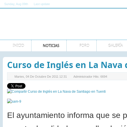
Sunday
, Aug 09th
Last update
11:00:00 AM GMT
INICIO
NOTICIAS
FORO
GALERÍA
Curso de Inglés en La Nava 
Martes, 04 De Octubre De 2011 12:31
Administrador
Hits: 6694
El ayuntamiento informa que se p