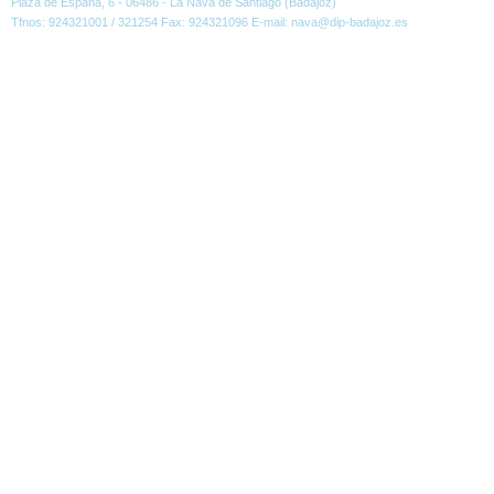
Plaza de España, 6 - 06486 - La Nava de Santiago (Badajoz)
Tfnos: 924321001 / 321254 Fax: 924321096 E-mail: nava@dip-badajoz.es