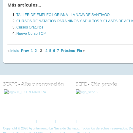
Más artículos...
TALLER DE EMPLEO LORIANA - LA NAVA DE SANTIAGO
CURSOS DE NATACIÓN PARA NIÑOS Y ADULTOS Y CLASES DE AC
Cursos Gratuitos
Nuevo Curso TCP
«
Inicio
Prev
1
2
3
4
5
6
7
Próximo
Fin
»
SEXPE - Alta o renovación
SEPE - Cita previa
ESTÁ AQUÍ:
NOTICIAS
CURSOS
Política de Privacidad
|
Aviso Legal
|
Accesibilidad
|
Normas W3C
Copyright © 2026 Ayuntamiento La Nava de Santiago. Todos los derechos reservados. D