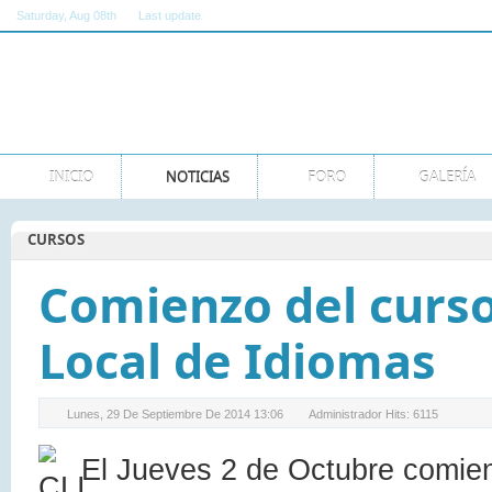
Saturday
, Aug 08th
Last update
11:00:00 AM GMT
INICIO
NOTICIAS
FORO
GALERÍA
CURSOS
Comienzo del curso
Local de Idiomas
Lunes, 29 De Septiembre De 2014 13:06
Administrador
Hits: 6115
El Jueves 2 de Octubre comienz