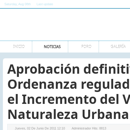
Saturday
, Aug 08th
Last update
11:00:00 AM GMT
INICIO
NOTICIAS
FORO
GALERÍA
Aprobación definit
Ordenanza regulad
el Incremento del V
Naturaleza Urbana
Jueves, 02 De Junio De 2011 12:10
Administrador
Hits: 8813