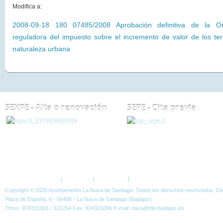
Modifica a:
2008-09-18 180 07485/2008 Aprobación definitiva de la O
reguladora del impuesto sobre el incremento de valor de los te
naturaleza urbana
SEXPE - Alta o renovación
SEPE - Cita previa
ESTÁ AQUÍ:
NOTICIAS
ORDENANZAS
APROBACIÓN DEFINITIVA DE MO
SOBRE EL INCREMENTO DEL VALOR DE TERRENOS DE NATURALEZA URBANA
Política de Privacidad
|
Aviso Legal
|
Accesibilidad
|
Normas W3C
Copyright © 2026 Ayuntamiento La Nava de Santiago. Todos los derechos reservados. D
Plaza de España, 6 - 06486 - La Nava de Santiago (Badajoz)
Tfnos: 924321001 / 321254 Fax: 924321096 E-mail: nava@dip-badajoz.es