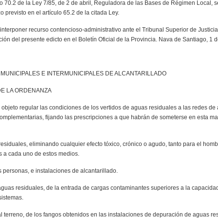
 70.2 de la Ley 7/85, de 2 de abril, Reguladora de las Bases de Régimen Local, se 
 previsto en el artículo 65.2 de la citada Ley.
 interponer recurso contencioso-administrativo ante el Tribunal Superior de Justic
ción del presente edicto en el Boletín Oficial de la Provincia. Nava de Santiago, 1
 MUNICIPALES E INTERMUNICIPALES DE ALCANTARILLADO
DE LA ORDENANZA
 objeto regular las condiciones de los vertidos de aguas residuales a las redes de 
omplementarias, fijando las prescripciones a que habrán de someterse en esta mate
residuales, eliminando cualquier efecto tóxico, crónico o agudo, tanto para el hom
os a cada uno de estos medios.
s personas, e instalaciones de alcantarillado.
aguas residuales, de la entrada de cargas contaminantes superiores a la capacidad
sistemas.
 al terreno, de los fangos obtenidos en las instalaciones de depuración de aguas res