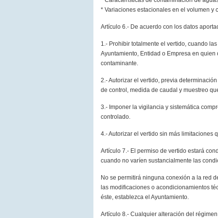
* Características de contaminación de aguas
* Variaciones estacionales en el volumen y 
Artículo 6.- De acuerdo con los datos aportad
1.- Prohibir totalmente el vertido, cuando l
Ayuntamiento, Entidad o Empresa en quien de
contaminante.
2.- Autorizar el vertido, previa determinaci
de control, medida de caudal y muestreo que 
3.- Imponer la vigilancia y sistemática comp
controlado.
4.- Autorizar el vertido sin más limitacione
Artículo 7.- El permiso de vertido estará co
cuando no varíen sustancialmente las condic
No se permitirá ninguna conexión a la red d
las modificaciones o acondicionamientos técn
éste, establezca el Ayuntamiento.
Artículo 8.- Cualquier alteración del régime