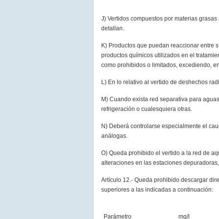
J) Vertidos compuestos por materias grasas o
detallan.
K) Productos que puedan reaccionar entre sí 
productos químicos utilizados en el tratami
como prohibidos o limitados, excediendo, en
L) En lo relativo al vertido de deshechos rad
M) Cuando exista red separativa para aguas 
refrigeración o cualesquiera otras.
N) Deberá controlarse especialmente el caud
análogas.
O) Queda prohibido el vertido a la red de 
alteraciones en las estaciones depuradoras,
Artículo 12.- Queda prohibido descargar dire
superiores a las indicadas a continuación:
Parámetro
mg/l