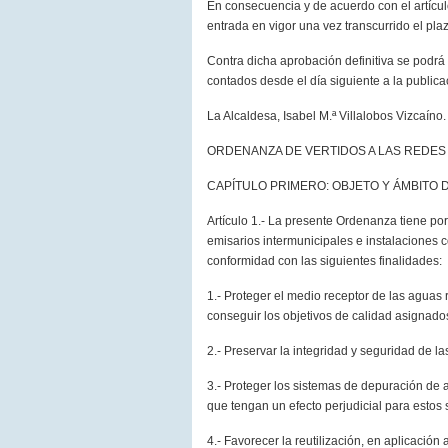
En consecuencia y de acuerdo con el artículo
entrada en vigor una vez transcurrido el plazo
Contra dicha aprobación definitiva se podrá
contados desde el día siguiente a la publica
La Alcaldesa, Isabel M.ª Villalobos Vizcaíno.
ORDENANZA DE VERTIDOS A LAS REDES
CAPÍTULO PRIMERO: OBJETO Y ÁMBITO 
Artículo 1.- La presente Ordenanza tiene por
emisarios intermunicipales e instalaciones c
conformidad con las siguientes finalidades:
1.- Proteger el medio receptor de las aguas 
conseguir los objetivos de calidad asignad
2.- Preservar la integridad y seguridad de la
3.- Proteger los sistemas de depuración de 
que tengan un efecto perjudicial para estos 
4.- Favorecer la reutilización, en aplicación