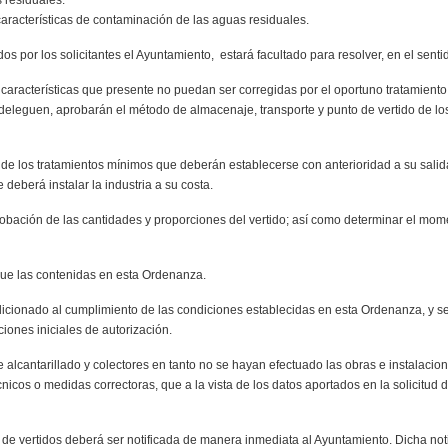
 residuales.
características de contaminación de las aguas residuales.
os por los solicitantes el Ayuntamiento, estará facultado para resolver, en el senti
as características que presente no puedan ser corregidas por el oportuno tratamiento
leguen, aprobarán el método de almacenaje, transporte y punto de vertido de los 
ón de los tratamientos mínimos que deberán establecerse con anterioridad a su salida
deberá instalar la industria a su costa.
robación de las cantidades y proporciones del vertido; así como determinar el mome
s que las contenidas en esta Ordenanza.
ndicionado al cumplimiento de las condiciones establecidas en esta Ordenanza, y se
iones iniciales de autorización.
e alcantarillado y colectores en tanto no se hayan efectuado las obras e instalac
icos o medidas correctoras, que a la vista de los datos aportados en la solicitud d
n de vertidos deberá ser notificada de manera inmediata al Ayuntamiento. Dicha not