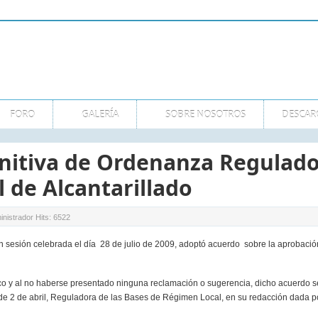
FORO
GALERÍA
SOBRE NOSOTROS
DESCAR
nitiva de Ordenanza Regulado
 de Alcantarillado
inistrador
Hits: 6522
 sesión celebrada el día 28 de julio de 2009, adoptó acuerdo sobre la aprobación
ico y al no haberse presentado ninguna reclamación o sugerencia, dicho acuerdo se
, de 2 de abril, Reguladora de las Bases de Régimen Local, en su redacción dada po