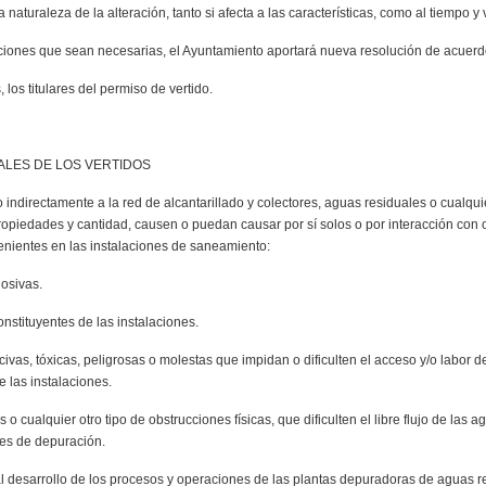
naturaleza de la alteración, tanto si afecta a las características, como al tiempo y
ones que sean necesarias, el Ayuntamiento aportará nueva resolución de acuerdo c
 los titulares del permiso de vertido.
ALES DE LOS VERTIDOS
o indirectamente a la red de alcantarillado y colectores, aguas residuales o cualquie
opiedades y cantidad, causen o puedan causar por sí solos o por interacción con o
venientes en las instalaciones de saneamiento:
osivas.
onstituyentes de las instalaciones.
vas, tóxicas, peligrosas o molestas que impidan o dificulten el acceso y/o labor 
 las instalaciones.
 cualquier otro tipo de obstrucciones físicas, que dificulten el libre flujo de las a
es de depuración.
mal desarrollo de los procesos y operaciones de las plantas depuradoras de aguas r