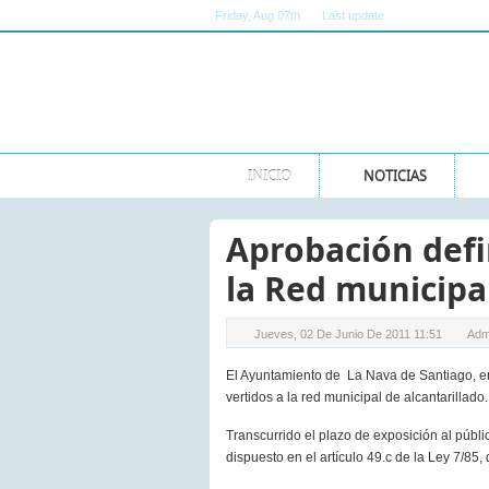
Friday
, Aug 07th
Last update
11:00:00 AM GMT
INICIO
NOTICIAS
Aprobación defi
la Red municipal
Jueves, 02 De Junio De 2011 11:51
Adm
El Ayuntamiento de La Nava de Santiago, en
vertidos a la red municipal de alcantarillado.
Transcurrido el plazo de exposición al públ
dispuesto en el artículo 49.c de la Ley 7/85