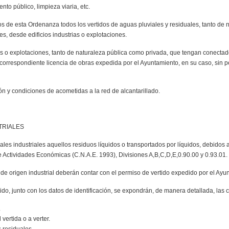
nto público, limpieza viaria, etc.
os de esta Ordenanza todos los vertidos de aguas pluviales y residuales, tanto de 
res, desde edificios industrias o explotaciones.
rias o explotaciones, tanto de naturaleza pública como privada, que tengan conectado
 correspondiente licencia de obras expedida por el Ayuntamiento, en su caso, sin per
ión y condiciones de acometidas a la red de alcantarillado.
TRIALES
les industriales aquellos residuos líquidos o transportados por líquidos, debidos
 Actividades Económicas (C.N.A.E. 1993), Divisiones A,B,C,D,E,0.90.00 y 0.93.01.
o, de origen industrial deberán contar con el permiso de vertido expedido por el Ayu
tido, junto con los datos de identificación, se expondrán, de manera detallada, las c
.
ertida o a verter.