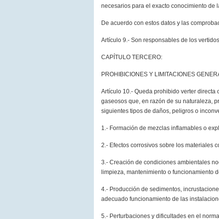
necesarios para el exacto conocimiento de la 
De acuerdo con estos datos y las comprobaci
Artículo 9.- Son responsables de los vertidos,
CAPÍTULO TERCERO:
PROHIBICIONES Y LIMITACIONES GENER
Artículo 10.- Queda prohibido verter directa 
gaseosos que, en razón de su naturaleza, pr
siguientes tipos de daños, peligros o incon
1.- Formación de mezclas inflamables o expl
2.- Efectos corrosivos sobre los materiales c
3.- Creación de condiciones ambientales noci
limpieza, mantenimiento o funcionamiento de
4.- Producción de sedimentos, incrustaciones o
adecuado funcionamiento de las instalacion
5.- Perturbaciones y dificultades en el nor