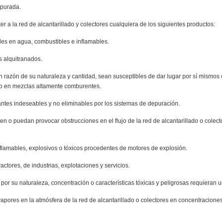
epurada.
er a la red de alcantarillado y colectores cualquiera de los siguientes productos:
bles en agua, combustibles e inflamables.
s alquitranados.
n razón de su naturaleza y cantidad, sean susceptibles de dar lugar por sí mismos
e o en mezclas altamente comburentes.
antes indeseables y no eliminables por los sistemas de depuración.
 o puedan provocar obstrucciones en el flujo de la red de alcantarillado o colecto
flamables, explosivos o tóxicos procedentes de motores de explosión.
tores, de industrias, explotaciones y servicios.
por su naturaleza, concentración o características tóxicas y peligrosas requieran u
apores en la atmósfera de la red de alcantarillado o colectores en concentraciones