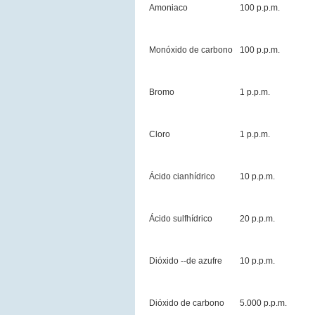
Amoniaco
100 p.p.m.
Monóxido de carbono
100 p.p.m.
Bromo
1 p.p.m.
Cloro
1 p.p.m.
Ácido cianhídrico
10 p.p.m.
Ácido sulfhídrico
20 p.p.m.
Dióxido --de azufre
10 p.p.m.
Dióxido de carbono
5.000 p.p.m.